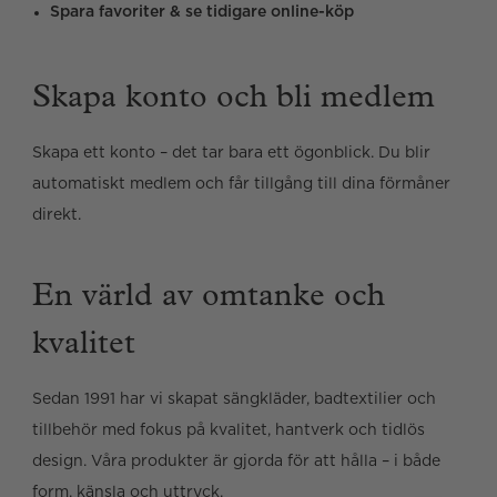
Läs våra villkor och bestämmelser
Spara favoriter & se tidigare online-köp
Läs våra villkor och bestämmelser
Skapa konto och bli medlem
Skapa ett konto – det tar bara ett ögonblick. Du blir
automatiskt medlem och får tillgång till dina förmåner
direkt.
En värld av omtanke och
kvalitet
Sedan 1991 har vi skapat sängkläder, badtextilier och
tillbehör med fokus på kvalitet, hantverk och tidlös
design. Våra produkter är gjorda för att hålla – i både
form, känsla och uttryck.