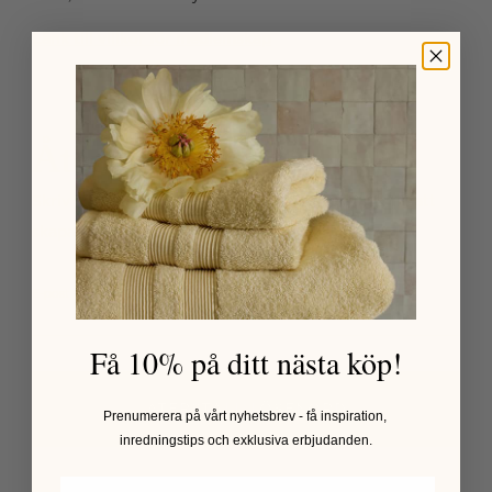
Länk till villkor för medlemskap
Återställ lösenord
Skriv in din mejladress nedan för att få en länk till att
skapa ditt lösenord.
E-post
*
Få 10% på ditt nästa köp!
ÅTERSTÄLL LÖSENORD
Prenumerera
på vårt nyhetsbrev - få inspiration,
inredningstips och exklusiva erbjudanden.
SKAPA NYTT KONTO