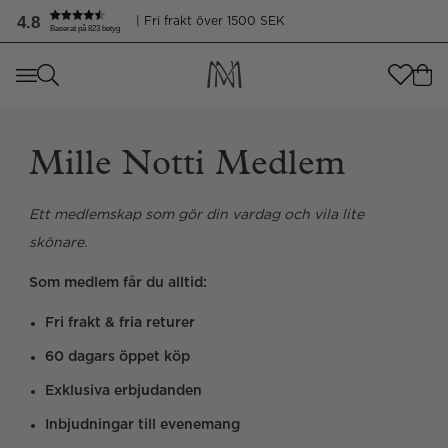
4.8
| Fri frakt över 1500 SEK
Baserat på 823 betyg
Var handlar du ifrån
?
Var handlar du ifrån
?
SEND TO
Mille Notti Medlem
SEND TO
United States
(
SEK
)
LANGUAGE
Ett medlemskap som gör din vardag och vila lite
United States
(
SEK
)
skönare.
LANGUAGE
Svenska
Som medlem får du alltid:
Svenska
Fri frakt & fria returer
60 dagars öppet köp
Exklusiva erbjudanden
Inbjudningar till evenemang